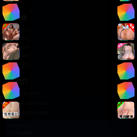
轻松喜剧
服务支持
客服中心
帮助中心
使用指南
版权声明
关于我们
联系我们
400-888-8888
support@TTsp008
在线客服 7×24小时
商务合作✈️
TTsp008